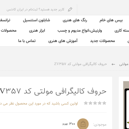
کاربر جدید هستید؟ ثبت‌نام در ایران کادنس
بیس های خام
رنگ های هنری
شابلون استنسیل
ترانسفر
سته کاری
وارنیش،انواع مدیوم و چسب
ابزار هنری
محصولات ش
محصولات جدید
آموزش های هنری
تماس با ما
 مولتی
حروف کالیگرافی مولتی کد ZV357
حروف کالیگرافی مولتی کد ZV357
اولین کسی باشید که در مورد این محصول نظر می د
300 عدد
موجودی: