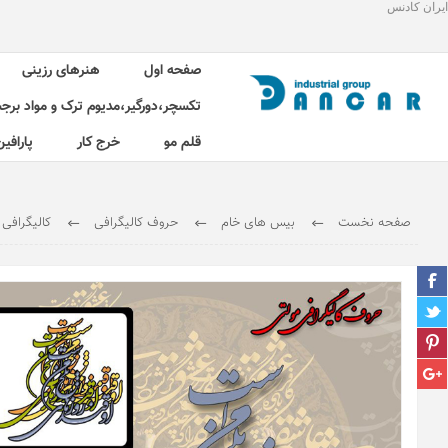
ایران کادنس
صفحه اول
هنرهای رزینی
تکسچر،دورگیر،مدیوم ترک و مواد برج
قلم مو
خرج کار
پارافین
صفحه نخست
بیس های خام
حروف کالیگرافی
کالیگرافی