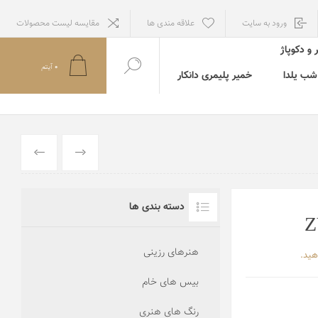
ورود به سایت
علاقه مندی ها
مقایسه لیست محصولات
 و دکوپاژ
0
آيتم
ب یلدا
خمیر پلیمری دانکار
قبلي
بعدي
دسته بندی ها
هنرهای رزینی
هید.
بیس های خام
رنگ های هنری