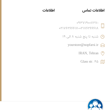
اطلاعات تماس
اطلاعات
09371900727-
02176266617-02176266618
شنبه تا پنج شنبه 8 الی 19
yourstore@nopfarsi.ir
IRAN, Tehran
Glass str. 45