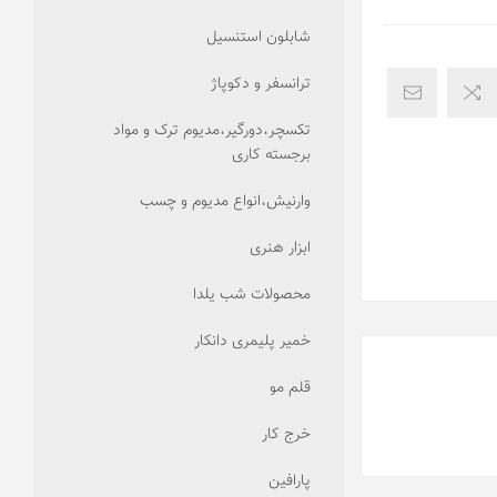
شابلون استنسیل
ترانسفر و دکوپاژ
تکسچر،دورگیر،مدیوم ترک و مواد
برجسته کاری
وارنیش،انواع مدیوم و چسب
ابزار هنری
محصولات شب یلدا
خمیر پلیمری دانکار
قلم مو
خرج کار
پارافین