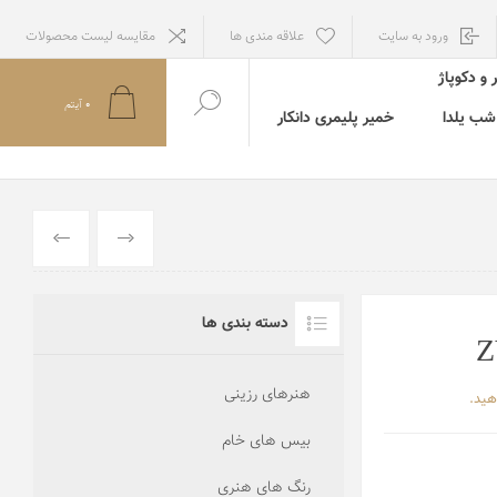
ورود به سایت
علاقه مندی ها
مقایسه لیست محصولات
 و دکوپاژ
0
آيتم
ب یلدا
خمیر پلیمری دانکار
قبلي
بعدي
دسته بندی ها
هنرهای رزینی
هید.
بیس های خام
رنگ های هنری