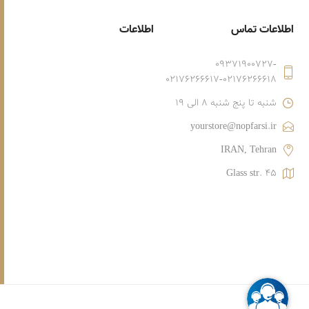
اطلاعات تماس
اطلاعات
09371900727-
02176266617-02176266618
شنبه تا پنج شنبه 8 الی 19
yourstore@nopfarsi.ir
IRAN, Tehran
Glass str. 45