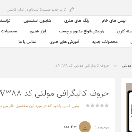
کاربر جدید هستید؟ ثبت‌نام در ایران کادنس
بیس های خام
رنگ های هنری
شابلون استنسیل
ترانسفر
سته کاری
وارنیش،انواع مدیوم و چسب
ابزار هنری
محصولات ش
محصولات جدید
آموزش های هنری
تماس با ما
 مولتی
حروف کالیگرافی مولتی کد ZV388
حروف کالیگرافی مولتی کد ZV388
اولین کسی باشید که در مورد این محصول نظر می د
300 عدد
موجودی: