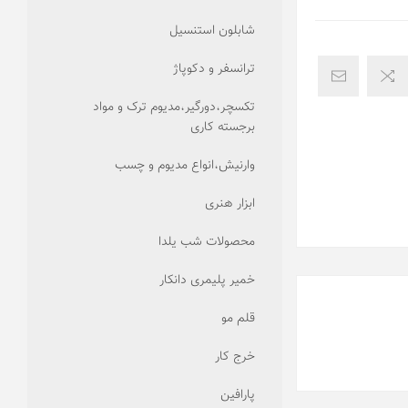
شابلون استنسیل
ترانسفر و دکوپاژ
تکسچر،دورگیر،مدیوم ترک و مواد
برجسته کاری
وارنیش،انواع مدیوم و چسب
ابزار هنری
محصولات شب یلدا
خمیر پلیمری دانکار
قلم مو
خرج کار
پارافین