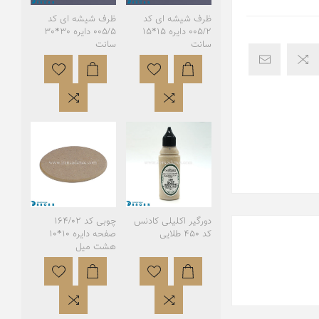
ظرف شیشه ای کد
ظرف شیشه ای کد
005/2 دایره 15*15
005/5 دایره 30*30
سانت
سانت
دورگیر اکلیلی کادنس
چوبی کد 164/02
کد 450 طلایی
صفحه دایره 10*10
هشت میل