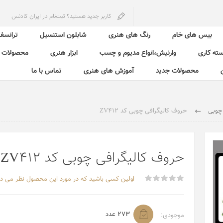
کاربر جدید هستید؟ ثبت‌نام در ایران کادنس
بیس های خام
رنگ های هنری
شابلون استنسیل
ترانسفر
سته کاری
وارنیش،انواع مدیوم و چسب
ابزار هنری
محصولات ش
محصولات جدید
آموزش های هنری
تماس با ما
 چوبی
حروف کالیگرافی چوبی کد ZV412
حروف کالیگرافی چوبی کد ZV412
اولین کسی باشید که در مورد این محصول نظر می د
273 عدد
موجودی: