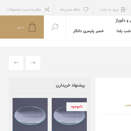
ورود به سایت
علاقه مندی ها
مقایسه لیست محصولات
 و دکوپاژ
0
آيتم
ب یلدا
خمیر پلیمری دانکار
قبلي
بعدي
پیشنهاد خریدارن
هید.
ناموجود