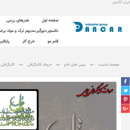
ایران کادنس
صفحه اول
هنرهای رزینی
تکسچر،دورگیر،مدیوم ترک و مواد برج
قلم مو
خرج کار
پارافین
صفحه نخست
بیس های خام
حروف کالیگرافی
کالیگرافی