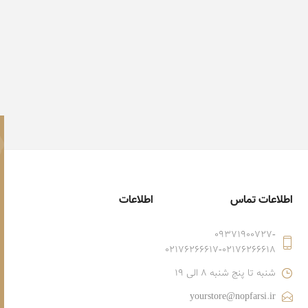
اطلاعات تماس
اطلاعات
09371900727-
02176266617-02176266618
شنبه تا پنج شنبه 8 الی 19
yourstore@nopfarsi.ir