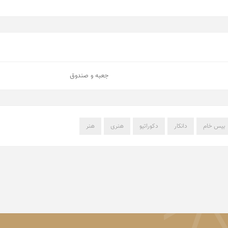
جعبه و صندوق
بیس خام
دانکار
دکوراتیو
هنری
هنر