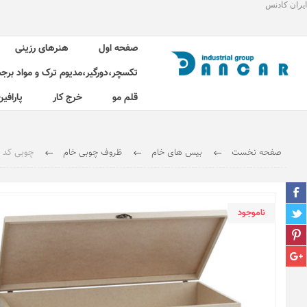
ایران کادنس
صفحه اول
هنرهای رزینی
تکسچر،دورگیر،مدیوم ترک و مواد برج
قلم مو
خرج کار
پارافین
صفحه نخست
بیس های خام
ظروف چوبی خام
چوبی کد 515 جعبه 15*60*30 سانت A
ناموجود