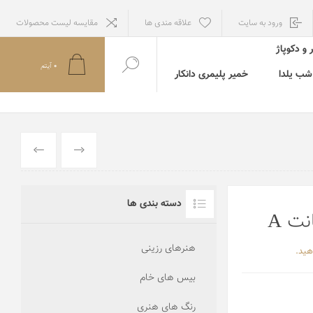
ورود به سایت
علاقه مندی ها
مقایسه لیست محصولات
 و دکوپاژ
0
آيتم
ب یلدا
خمیر پلیمری دانکار
قبلي
بعدي
دسته بندی ها
هنرهای رزینی
هید.
بیس های خام
رنگ های هنری