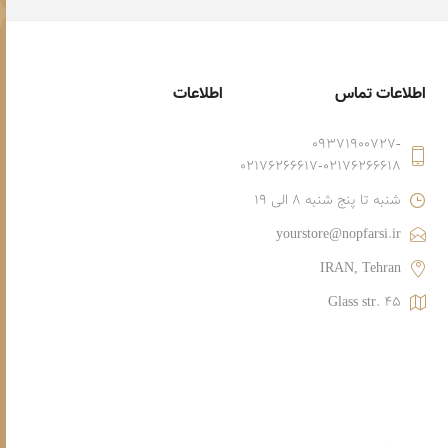
اطلاعات تماس
اطلاعات
09371900727-
02176266617-02176266618
شنبه تا پنج شنبه 8 الی 19
yourstore@nopfarsi.ir
IRAN, Tehran
Glass str. 45