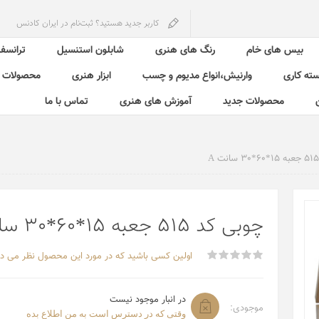
کاربر جدید هستید؟ ثبت‌نام در ایران کادنس
بیس های خام
رنگ های هنری
شابلون استنسیل
ترانسفر
سته کاری
وارنیش،انواع مدیوم و چسب
ابزار هنری
محصولات ش
محصولات جدید
آموزش های هنری
تماس با ما
چوبی کد 515 جعبه 15*60*30 سانت A
اولین کسی باشید که در مورد این محصول نظر می د
در انبار موجود نیست
موجودی: